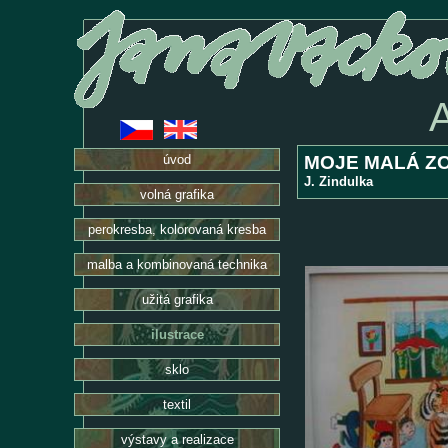
MOJE MALÁ Z
úvod
J. Zindulka
volná grafika
perokresba, kolorovaná kresba
malba a kombinovaná technika
užitá grafika
ilustrace
sklo
textil
výstavy a realizace