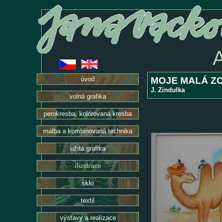
MOJE MALÁ Z
úvod
J. Zindulka
volná grafika
perokresba, kolorovaná kresba
malba a kombinovaná technika
užitá grafika
ilustrace
sklo
textil
výstavy a realizace