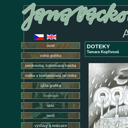
DOTEKY
úvod
Tamara Kopřivová
volná grafika
perokresba, kolorovaná kresba
malba a kombinovaná technika
užitá grafika
ilustrace
sklo
textil
výstavy a realizace