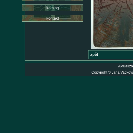
katalog
kontakt
zpět
Aktualiz
Copyright
©
Jana Vackov