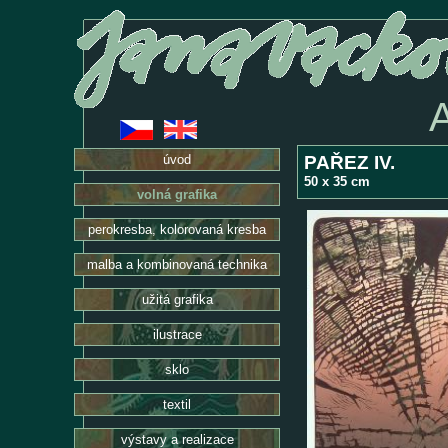
PAŘEZ IV.
úvod
50 x 35 cm
volná grafika
perokresba, kolorovaná kresba
malba a kombinovaná technika
užitá grafika
ilustrace
sklo
textil
výstavy a realizace