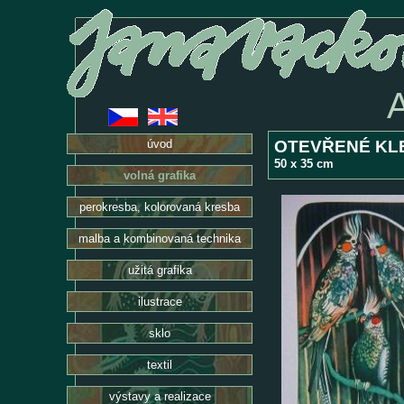
OTEVŘENÉ K
úvod
50 x 35 cm
volná grafika
perokresba, kolorovaná kresba
malba a kombinovaná technika
užitá grafika
ilustrace
sklo
textil
výstavy a realizace