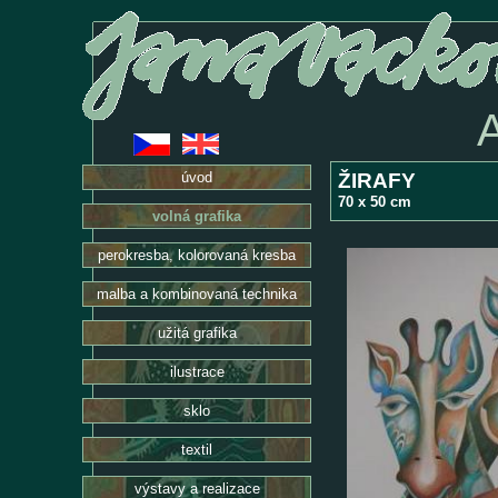
ŽIRAFY
úvod
70 x 50 cm
volná grafika
perokresba, kolorovaná kresba
malba a kombinovaná technika
užitá grafika
ilustrace
sklo
textil
výstavy a realizace