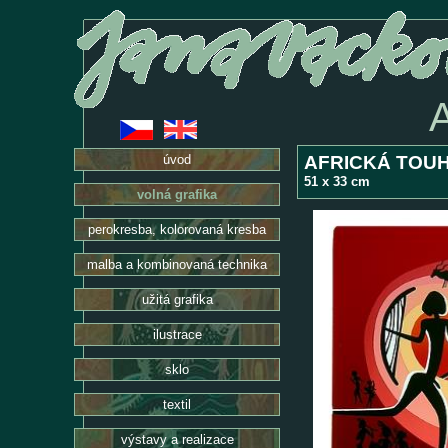
AFRICKÁ TOUHA
úvod
51 x 33 cm
volná grafika
perokresba, kolorovaná kresba
malba a kombinovaná technika
užitá grafika
ilustrace
sklo
textil
výstavy a realizace